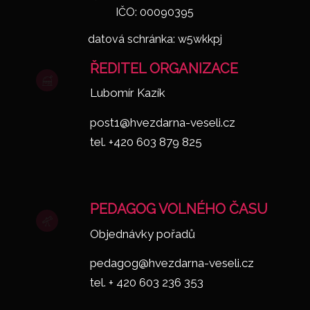
IČO: 00090395
datová schránka: w5wkkpj
ŘEDITEL ORGANIZACE
Lubomír Kazík
post1@hvezdarna-veseli.cz
tel. +420 603 879 825
PEDAGOG VOLNÉHO ČASU
Objednávky pořadů
pedagog@hvezdarna-veseli.cz
tel. + 420 603 236 353